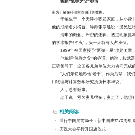
婉拒“氢弹之父”称谓
图为于敏在科研室查阅计算数据。
于敏生于一个天津小职员家庭，从小读书
他的成绩名列榜首。导师张宗遂说：没见过
清晰的概念、严密的逻辑、透过现象抓本质
的学术报告很“火”，头一天就有人占座位。
1999年被国家授予“两弹一星”功勋奖章
他婉拒“氢弹之父”的称谓。他说，核武器
正确领导下，全国各兄弟单位大力协同完成
“人们亲切地称他‘老于’。作为后辈，我们
用物理与计算数学研究所所长李华说。
人，总有憾事。
老于说，亏欠妻儿很多；妻走了，他想补
相关阅读
世行中国局前局长：新中国成立70周年 
庆祝大会举行升国旗仪式