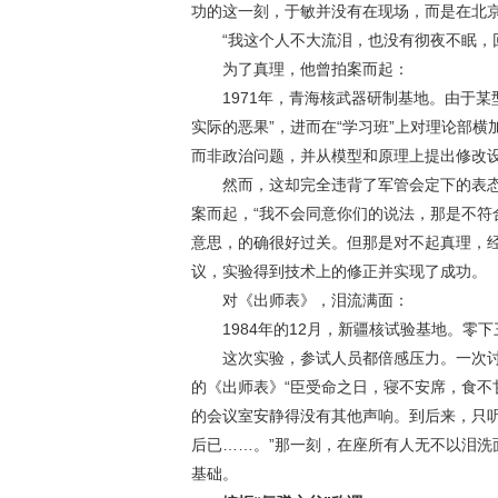
功的这一刻，于敏并没有在现场，而是在北
“我这个人不大流泪，也没有彻夜不眠，
为了真理，他曾拍案而起：
1971年，青海核武器研制基地。由于某
实际的恶果”，进而在“学习班”上对理论部
而非政治问题，并从模型和原理上提出修改
然而，这却完全违背了军管会定下的表态
案而起，“我不会同意你们的说法，那是不符
意思，的确很好过关。但那是对不起真理，
议，实验得到技术上的修正并实现了成功。
对《出师表》，泪流满面：
1984年的12月，新疆核试验基地。零
这次实验，参试人员都倍感压力。一次讨
的《出师表》“臣受命之日，寝不安席，食不
的会议室安静得没有其他声响。到后来，只
后已……。”那一刻，在座所有人无不以泪
基础。