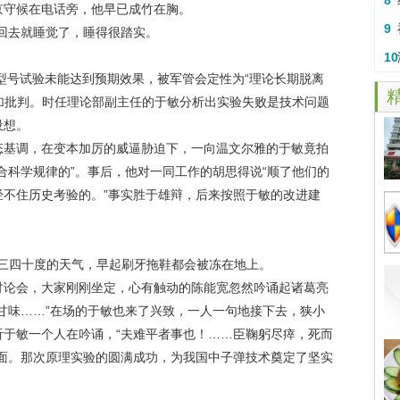
8
京守候在电话旁，他早已成竹在胸。
开
9
回去就睡觉了，睡得很踏实。
章
10
型号试验未能达到预期效果，被军管会定性为“理论长期脱离
干
横加批判。时任理论部副主任的于敏分析出实验失败是技术问题
设想。
基调，在变本加厉的威逼胁迫下，一向温文尔雅的于敏竟拍
合科学规律的”。事后，他对一同工作的胡思得说“顺了他们的
经不住历史考验的。”事实胜于雄辩，后来按照于敏的改进建
下三四十度的天气，早起刷牙拖鞋都会被冻在地上。
论会，大家刚刚坐定，心有触动的陈能宽忽然吟诵起诸葛亮
甘味……”在场的于敏也来了兴致，一人一句地接下去，狭小
听于敏一个人在吟诵，“夫难平者事也！……臣鞠躬尽瘁，死而
洗面。那次原理实验的圆满成功，为我国中子弹技术奠定了坚实