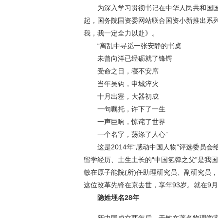
为深入学习贯彻书记在中华人民共和国国
起，国务院国资委网站联合国资小新推出系
我，我一定全力以赴》。
“离乱中寻觅一张安静的书桌
未曾向洋已经砺就了锋锷
受命之日，寝不安席
当年吴钩，申城淬火
十月出塞，大器初成
一句嘱托，许下了一生
一声巨响，惊诧了世界
一个名字，荡涤了人心”
这是2014年“感动中国人物”评选委员会
留学经历、土生土长的“中国氢弹之父”是我国
敏在原子能院(所)任助理研究员、副研究员，
这位改革先锋在京去世，享年93岁。就在9月
隐姓埋名28年