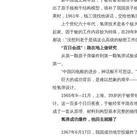
新中国成立两年后，于敏在著名物理学家
出了原子核相干结构模型，填补了我国原子
果时，1961年，钱三强找他谈话，交给他
上个世纪六十年代，氢弹技术是各个核大
起家。因于敏的工作内容较为特殊，在28年
都说：“没想到老于是搞这么高级的秘密工作
“百日会战”：跪在地上做研究
从第一颗原子弹爆炸到第一颗氢弹试验成功
第一。
“中国闪电般的进步，神话般不可思议。”
巨大的成功背后，是难以想象的艰辛——全
给氢弹设计。
1965年9—11月，上海。39岁的于敏
计。这一百多个日日夜夜，于敏经常半跪在
成了一套从原理、材料到构型基本完整的物理
氢弹成功爆炸，他回去就睡了
1967年6月17日，我国成功地空投爆炸