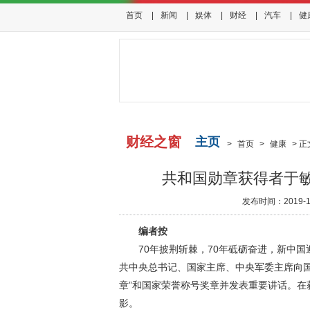
首页
|
新闻
|
娱体
|
财经
|
汽车
|
健
财经之窗
主页
>
首页
>
健康
>
正
共和国勋章获得者于
发布时间：2019-11-
编者按
70年披荆斩棘，70年砥砺奋进，新中国迎
共中央总书记、国家主席、中央军委主席向国
章”和国家荣誉称号奖章并发表重要讲话。在
影。