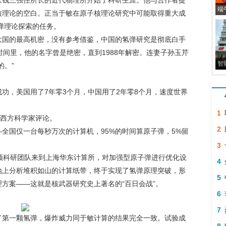
钱三强任所长的近代物理所开始了科研生涯。他与合作者提
端
核理论的空白。正当于敏在原子核理论研究中可能取得重大成
氢弹理论探索的任务。
国的最高机密，没有参考借鉴，中国的氢弹研究是彻底白手
时间里，他的名字曾是绝密，直到1988年解密。连妻子孙玉芹
智
的。”
，美国用了7年零3个月，中国用了2年零8个月，速度世界
1
西方科学家评论。
造
2
国仅一台每秒万次的计算机，95%的时间算原子弹，5%留
举
3
带领科研团队来到上海华东计算所，对加强型原子弹进行优化设
哪
4
地上分析堆积如山的计算纸带，终于实现了氢弹原理突破，形
年
5
方案——这就是核武器研究史上著名的“百日会战”。
成
6
外
7
了第一颗氢弹，爆炸威力同于敏计算的结果完全一致。试验成