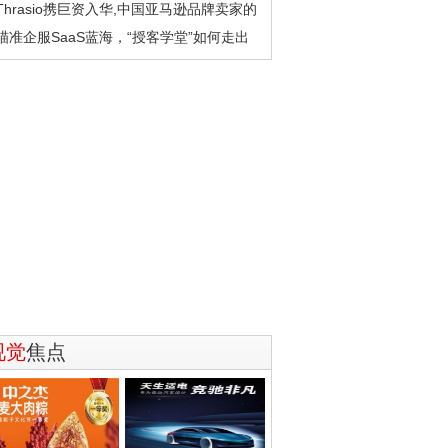
Thrasio携巨资入华,中国亚马逊品牌卖家的
瞄准企服SaaS蓝海，“授客学堂”如何走出
视觉
焦点