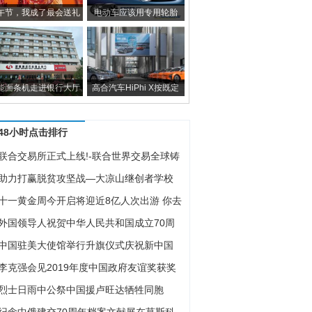
午节，我成了最会送礼
电动车应该用专用轮胎
能面条机走进银行大厅
高合汽车HiPhi X按既定
48小时点击排行
联合交易所正式上线!-联合世界交易全球铸
数
助力打赢脱贫攻坚战—大凉山继创者学校
行开
十一黄金周今开启将迎近8亿人次出游 你去
打
外国领导人祝贺中华人民共和国成立70周
中国驻美大使馆举行升旗仪式庆祝新中国
立70
李克强会见2019年度中国政府友谊奖获奖
国专
烈士日雨中公祭中国援卢旺达牺牲同胞