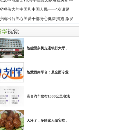
纪念中俄建交70周年档案文献展在莫斯科
幕
祝福伟大的中国和中国人民——“友谊勋
”获
济南出台关心关爱干部身心健康措施 激发
事
精华
视觉
智能面条机走进银行大厅，
智慧西南平台：最全面专业
高合汽车发布1000公里电池
天冷了，多给家人做它吃，