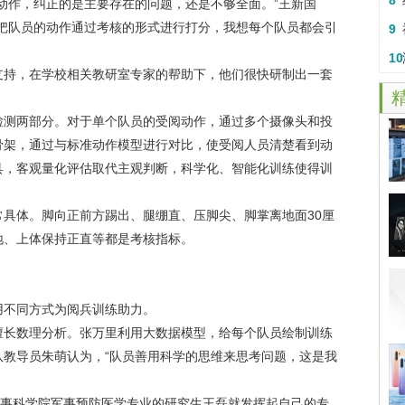
8
作，纠正的是主要存在的问题，还是不够全面。”王新国
果把队员的动作通过考核的形式进行打分，我想每个队员都会引
开
9
章
10
持，在学校相关教研室专家的帮助下，他们很快研制出一套
干
测两部分。对于单个队员的受阅动作，通过多个摄像头和投
骨架，通过与标准动作模型进行对比，使受阅人员清楚看到动
具，客观量化评估取代主观判断，科学化、智能化训练使得训
体。脚向正前方踢出、腿绷直、压脚尖、脚掌离地面30厘
地、上体保持正直等都是考核指标。
不同方式为阅兵训练助力。
长数理分析。张万里利用大数据模型，给每个队员绘制训练
队教导员朱萌认为，“队员善用科学的思维来思考问题，这是我
事科学院军事预防医学专业的研究生王磊就发挥起自己的专