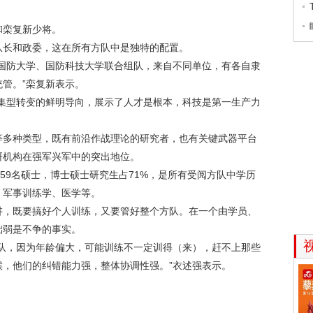
栾复新少将。
长和政委，这在所有方队中是独特的配置。
防大学、国防科技大学联合组队，来自不同单位，有各自隶
管。”栾复新表示。
型转变的鲜明导向，展示了人才是根本，科技是第一生产力
多种类型，既有前沿作战理论的研究者，也有关键武器平台
研机构在强军兴军中的突出地位。
9名硕士，博士硕士研究生占71%，是所有受阅方队中学历
、军事训练学、医学等。
，既要搞好个人训练，又要管好整个方队。在一个由学员、
础弱是不争的事实。
，因为年龄偏大，可能训练不一定训得（来），赶不上那些
，他们的纠错能力强，整体协调性强。”衣述强表示。