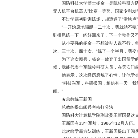
国防科技大学博士杨金一是院校科研方队的
无人机平台机器人”比赛一等奖、国家专利发
不过学霸初到训练场，却遭遇了“滑铁卢”
“一开始原地踢腿一二十次，我就站不稳了
到排尾练一下，练好回来了，下一个动作又不
从小要强的杨金一不想被别人说不行，每
次、三十次、四十次。“练了一个半月，我变
为了这次阅兵，杨金一放弃了出国留学的机
候，我能代表全军院校科研人员，在天安门前
他表示，这次经历磨炼了心性，让他学会
“科技兴军，科研报国，相信有一天，我能
阅。”
★总教练王新国
总教练提出阅兵考核打分法
国防科大计算机学院副政委王新国是这支
王新国有33年军龄，1986年12月入伍。
此次给学霸方队训练，王新国提出了阅兵