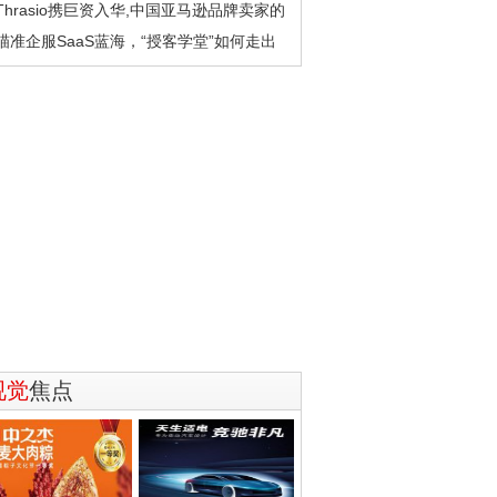
Thrasio携巨资入华,中国亚马逊品牌卖家的
瞄准企服SaaS蓝海，“授客学堂”如何走出
视觉
焦点