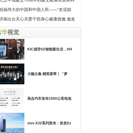
纪念中俄建交70周年档案文献展在莫斯科
幕
祝福伟大的中国和中国人民——“友谊勋
”获
济南出台关心关爱干部身心健康措施 激发
事
精华
视觉
KIC倡导5G智能新生活，HH
大咖云集 精英荟萃丨「梦
高合汽车发布1000公里电池
vivo X30系列宣布：首发Ex