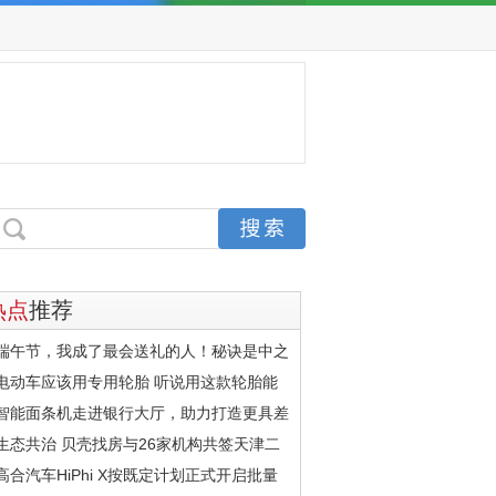
热点
推荐
端午节，我成了最会送礼的人！秘诀是中之
电动车应该用专用轮胎 听说用这款轮胎能
智能面条机走进银行大厅，助力打造更具差
生态共治 贝壳找房与26家机构共签天津二
高合汽车HiPhi X按既定计划正式开启批量