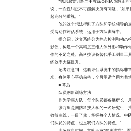
“我总感觉训练当中教练员给队员纠正的动
说，一次性纠正不可能解决所有问题，“如
起充分的重视。”
他的这个想法得到了方队和学校领导的支
受阅动作评估系统，运用于方队训练中。
据介绍，这套系统分为静态检测和动态检
影仪，构建一个高精度三维人体外形和动作
作的不足之处。高科技设备替代手工测量工
练效率大幅提升。
记者注意到，这套评估系统中的指标非常具
米、身体重心平稳前移，全脚掌适当用力着
■ 幕后
队员创新训练方法
作为学霸方队，每个队员都各展所长，用
张万里是国防科技大学的一名研究生，擅
效益曲线，一目了然，掌握每个人情况。中
们队员的特点，也是我们方队的特色。”
训练休息时间，方队还有“健康讲堂”，军