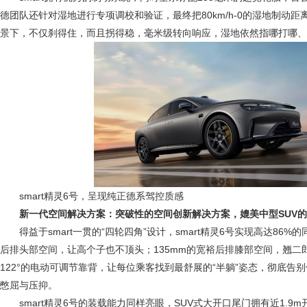
德团队还针对湿地进行专项调校和验证，最终把80km/h-0的湿地制动距
景下，不仅刹得住，而且拐得稳，毫米级转向响应，湿地依然指哪打哪、
smart精灵6号，呈现纯正德系驾控质感
新一代空间解决方案：突破性的空间创新解决方案，媲美中型
SUV
的
得益于smart一贯的“四轮四角”设计，smart精灵6号实现高达86%
后排头部空间，让高个子也不顶头；135mm的宽裕后排膝部空间，翘二
122°的电动可调节靠背，让每位乘客找到最舒展的“半躺”姿态，彻底告别
憋屈与压抑。
smart精灵6号的装载能力同样亮眼，SUV式大开口尾门拥有近1.9