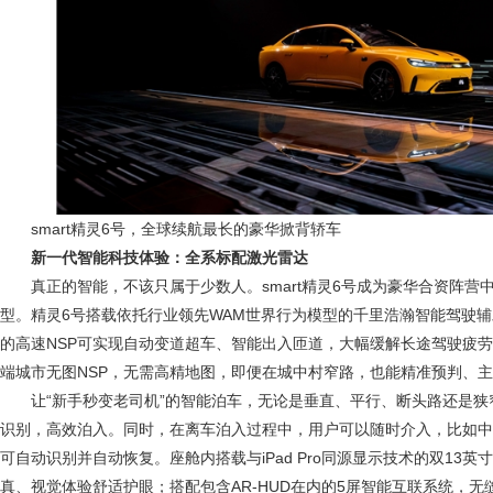
smart精灵6号，全球续航最长的豪华掀背轿车
新一代智能科技体验：全系标配激光雷达
真正的智能，不该只属于少数人。smart精灵6号成为豪华合资阵
型。精灵6号搭载依托行业领先WAM世界行为模型的千里浩瀚智能驾驶
的高速NSP可实现自动变道超车、智能出入匝道，大幅缓解长途驾驶疲
端城市无图NSP，无需高精地图，即便在城中村窄路，也能精准预判、
让“新手秒变老司机”的智能泊车，无论是垂直、平行、断头路还是狭
识别，高效泊入。同时，在离车泊入过程中，用户可以随时介入，比如中
可自动识别并自动恢复。座舱内搭载与iPad Pro同源显示技术的双13英
真、视觉体验舒适护眼；搭配包含AR-HUD在内的5屏智能互联系统，