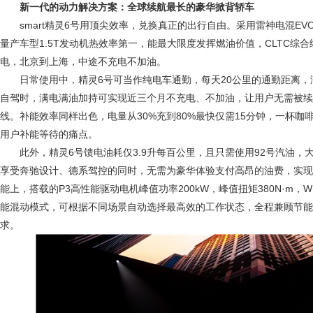
新一代的动力解决方案：全球续航最长的豪华掀背轿车
smart精灵6号用顶尖效率，兑换真正的出行自由。采用雷神电混EVO
量产车型1.5T发动机热效率第一，能最大限度发挥燃油价值，CLTC综合续
电，北京到上海，中途不充电不加油。
日常使用中，精灵6号可当作纯电车通勤，每天20公里的通勤距离
自驾时，满电满油加持可实现近三个月不充电、不加油，让用户无需被续
线。补能效率同样出色，电量从30%充到80%最快仅需15分钟，一杯
用户补能等待的痛点。
此外，精灵6号馈电油耗仅3.9升每百公里，且只需使用92号汽油
享受奔驰设计、德系驾控的同时，无需为豪华体验支付高昂的油费，实现
能上，搭载的P3高性能驱动电机峰值功率200kW，峰值扭矩380N·m，WL
能混动模式，可根据不同场景自动选择最高效的工作状态，全程兼顾节能
求。