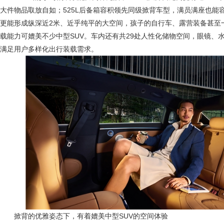
大件物品取放自如；525L后备箱容积领先同级掀背车型，满员满座也能
更能形成纵深近2米、近乎纯平的大空间，孩子的自行车、露营装备甚至
载能力可媲美不少中型SUV。车内还有共29处人性化储物空间，眼镜、
满足用户多样化出行装载需求。
掀背的优雅姿态下，有着媲美中型SUV的空间体验