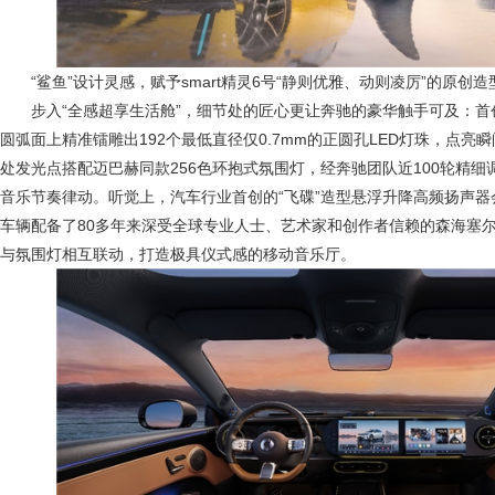
“鲨鱼”设计灵感，赋予smart精灵6号“静则优雅、动则凌厉”的原创造
步入“全感超享生活舱”，细节处的匠心更让奔驰的豪华触手可及：首创
圆弧面上精准镭雕出192个最低直径仅0.7mm的正圆孔LED灯珠，点亮
处发光点搭配迈巴赫同款256色环抱式氛围灯，经奔驰团队近100轮精
音乐节奏律动。听觉上，汽车行业首创的“飞碟”造型悬浮升降高频扬声
车辆配备了80多年来深受全球专业人士、艺术家和创作者信赖的森海塞尔
与氛围灯相互联动，打造极具仪式感的移动音乐厅。