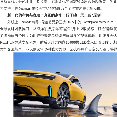
日益重视，哥伦比亚、乌拉圭、厄瓜多尔等国家纷纷出台激励政策，为新
力支持，也为smart在拉美市场的拓展乃至全球布局提供新动能。
新一代的审美与底蕴：真正的豪华，始于独一无二的
“
原创
”
外观上，smart精灵6号遵循品牌三大DNA中的“Designed with l
全球设计团队操刀，从海洋顶级掠食者“鲨鱼”身上汲取灵感，打造“静则
妥协颜值与个性，为用户带来兼具格调与辨识度的视觉体验。用线条表达
PixelTalk智感交互光阵，前后大灯共内嵌10666颗LED毫米级微点
对外交互能力。不仅预设20多种官方灯效，还支持用户自定义灯语，将