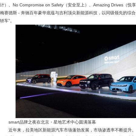
计）、No Compromise on Safety（安全至上）、Amazing Drive
梅赛德斯 - 奔驰百年豪华底蕴与吉利顶尖新能源科技，以同级领先的综
轿车”。
smart品牌之夜在北京・星地艺术中心圆满落幕
近年来，拉美地区新能源汽车市场蓬勃发展，市场渗透率不断提升