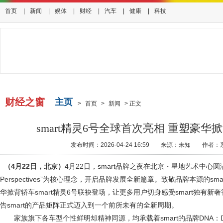
首页
|
新闻
|
娱体
|
财经
|
汽车
|
健康
|
科技
财经之窗
主页
>
首页
>
新闻
>
正文
smart精灵6号全球首次亮相 重塑豪华
发布时间：2026-04-24 16:59
来源：未知
作者：
（
4
月
22
日，北京）
4月22日，smart品牌之夜在北京・星地艺术中心圆满落
Perspectives”为核心理念，开启品牌发展全新篇章。致敬品牌本源的s
华掀背轿车smart精灵6号联袂登场，让更多用户切身感受smart独有
告smart的产品矩阵正式迈入到一个前所未有的全新周期。
家族旗下各车型个性鲜明却精神同源，均承载着smart的品牌DNA：Design