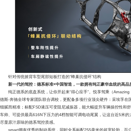
针对传统掀背车型尾部短板打造的“蜂巢抗侵环”结构
新一代的驾控：德系标准
×
中国智造，一款拥有纯正豪华血统的高品
纯正德系的底盘系统，让你开起来“得心应手”。悦享驾乘（Amazing Dr
德斯-奔驰全球专家团队联合调校，更配备多项行业顶尖硬件：采埃孚在
细腻而精准；标配FSD液压可变阻尼减振器，能大幅提升车辆操控性和
车帅、可提供最高616N下压力的4档智能可调电动尾翼，让这台近5米
尽显原汁原味的德系驾控质感。
smart拥有优秀的制动系统，同时全系标配255毫米的超宽轮胎，百公