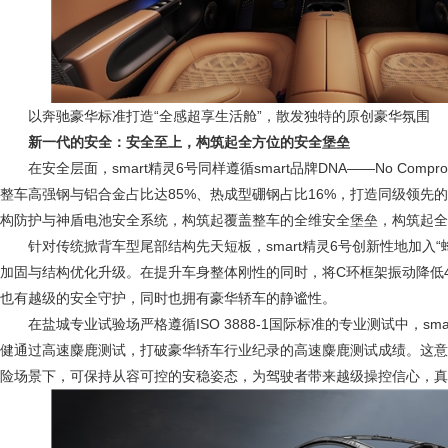
以奔驰豪华标准打造“全感超享生活舱”，散发独特的原创豪华氛围
新一代的安全：安全至上，构筑起全方位的安全堡垒
在安全层面，smart精灵6号同样遵循smart品牌DNA——No Comprom
整车高强钢与铝合金占比达85%、热成型硼钢占比16%，打造同级领先
构防护与神盾电池安全系统，构筑起覆盖整车的全维安全堡垒，构筑起全
针对传统掀背车型尾部结构先天短板，smart精灵6号创新性地加入“
加固与结构优化升级。在提升车身整体刚性的同时，将C环框架振动降低4
也有越级的安全守护，同时也拥有豪华轿车的静谧性。
在盐城专业试验场严格遵循ISO 3888-1国际标准的专业测试中，smar
健通过高速麋鹿测试，打破豪华轿车行业纪录的高速麋鹿测试成绩。这意
险场景下，可保持从容可控的安稳姿态，为驾驶者带来越级操控信心，真