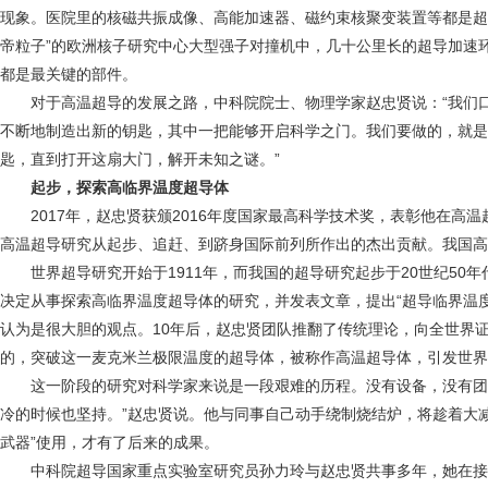
现象。医院里的核磁共振成像、高能加速器、磁约束核聚变装置等都是超导
帝粒子”的欧洲核子研究中心大型强子对撞机中，几十公里长的超导加速
都是最关键的部件。
对于高温超导的发展之路，中科院院士、物理学家赵忠贤说：“我们口
不断地制造出新的钥匙，其中一把能够开启科学之门。我们要做的，就是
匙，直到打开这扇大门，解开未知之谜。”
起步，探索高临界温度超导体
2017年，赵忠贤获颁2016年度国家最高科学技术奖，表彰他在高温
高温超导研究从起步、追赶、到跻身国际前列所作出的杰出贡献。我国高
世界超导研究开始于1911年，而我国的超导研究起步于20世纪50年代
决定从事探索高临界温度超导体的研究，并发表文章，提出“超导临界温度能
认为是很大胆的观点。10年后，赵忠贤团队推翻了传统理论，向全世界证
的，突破这一麦克米兰极限温度的超导体，被称作高温超导体，引发世界
这一阶段的研究对科学家来说是一段艰难的历程。没有设备，没有团队
冷的时候也坚持。”赵忠贤说。他与同事自己动手绕制烧结炉，将趁着大减
武器”使用，才有了后来的成果。
中科院超导国家重点实验室研究员孙力玲与赵忠贤共事多年，她在接