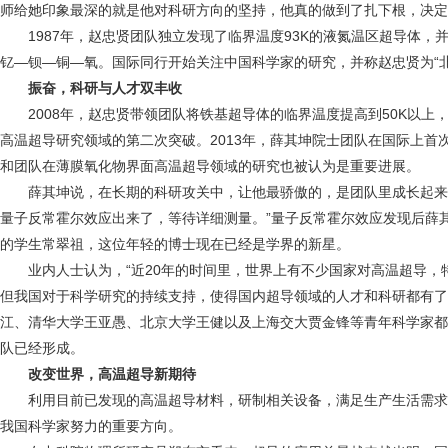
师给她印象最深的就是他对科研方向的坚持，他真的做到了扎下根，决定
1987年，赵忠贤团队独立发现了临界温度93K的液氮温区超导体，
钇—钡—铜—氧。国际同行开始关注中国科学家的研究，并称赵忠贤为“北
振奋，科研与人才双丰收
2008年，赵忠贤带领团队将铁基超导体的临界温度提高到50K以上
高温超导研究领域的第二次突破。2013年，薛其坤院士团队在国际上首
和团队在薄膜氧化物界面高温超导领域的研究也被认为是重要进展。
薛其坤说，在长期的科研攻关中，让他最骄傲的，是团队里成长起来一
量子反常霍尔效应出来了，等待详细测量。”量子反常霍尔效应发现后薛
的学生常翠祖，这位年轻的博士现在已经是学界的新星。
业内人士认为，“近20年的时间里，世界上有不少国家对高温超导，
但我国对于科学研究的持续支持，使得国内超导领域的人才和科研都有了
江、清华大学王亚愚、北京大学王健以及上海交大贾金锋等青年科学家都
队已经形成。
改变世界，高温超导新期待
利用目前已发现的高温超导材料，研制相关设备，满足生产生活需求
我国科学家努力的重要方向。