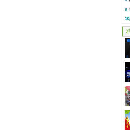
8
开
9
章
10
干