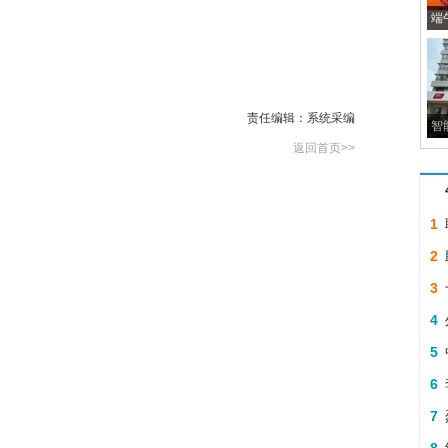
端
责任编辑：系统采编
智
返回首页>>
1
造
2
举
3
哪
4
年
5
成
6
外
7