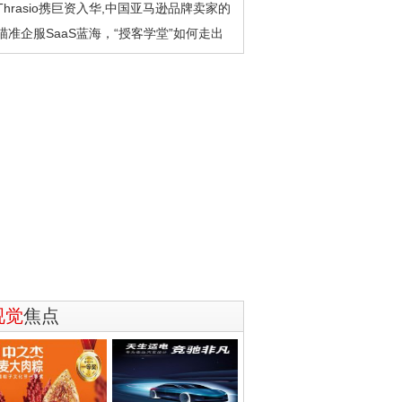
Thrasio携巨资入华,中国亚马逊品牌卖家的
瞄准企服SaaS蓝海，“授客学堂”如何走出
视觉
焦点