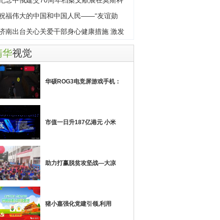
纪念中俄建交70周年档案文献展在莫斯科
幕
祝福伟大的中国和中国人民——“友谊勋
”获
济南出台关心关爱干部身心健康措施 激发
事
精华
视觉
华硕ROG3电竞屏游戏手机：
市值一日升187亿港元 小米
助力打赢脱贫攻坚战—大凉
猪小嘉强化党建引领,利用