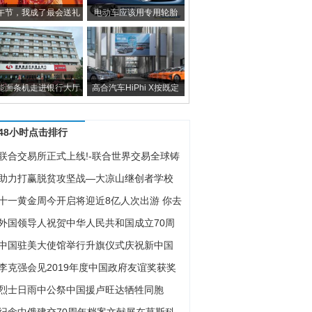
午节，我成了最会送礼
电动车应该用专用轮胎
能面条机走进银行大厅
高合汽车HiPhi X按既定
48小时点击排行
联合交易所正式上线!-联合世界交易全球铸
数
助力打赢脱贫攻坚战—大凉山继创者学校
行开
十一黄金周今开启将迎近8亿人次出游 你去
打
外国领导人祝贺中华人民共和国成立70周
中国驻美大使馆举行升旗仪式庆祝新中国
立70
李克强会见2019年度中国政府友谊奖获奖
国专
烈士日雨中公祭中国援卢旺达牺牲同胞