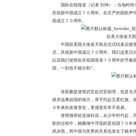
国际在线报道（记者 刘坤）：当地时间９
庆祝新中国成立７０周年。在庄严的国歌声
国成立７０周年。
驻美大使崔天
中国驻美国大使崔天凯在仪式结束后接受媒
式，庆祝新中国成立７０周年。我们这里日
以说我们使馆欢庆祖国母亲７０周年的节奏跟
国，一刻也不能分割’”。
张双鹏是使馆武官处武官助理，也是当天
彼岸远离祖国的地方，亲手托起五星红旗，
０年来的发展变化，更感觉非常不容易。
使馆领侨处连淑钰说，从少年时代起，升
歌的过程中，她脑海中浮现的是祖国７０年
风沐雨，而中国与世界的关系也发生了根本