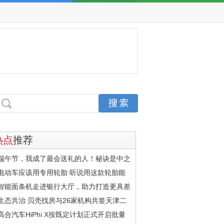
热点
推荐
端午节，我成了最会送礼的人！秘诀是中之
电动车应该用专用轮胎 听说用这款轮胎能
智能面条机走进银行大厅，助力打造更具差
生态共治 贝壳找房与26家机构共签天津二
高合汽车HiPhi X按既定计划正式开启批量